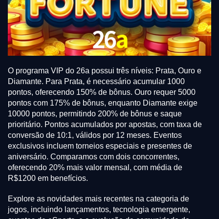
O programa VIP do 26a possui três níveis: Prata, Ouro e
Diamante. Para Prata, é necessário acumular 1000
pontos, oferecendo 150% de bônus. Ouro requer 5000
pontos com 175% de bônus, enquanto Diamante exige
10000 pontos, permitindo 200% de bônus e saque
prioritário. Pontos acumulados por apostas, com taxa de
conversão de 10:1, válidos por 12 meses. Eventos
exclusivos incluem torneios especiais e presentes de
aniversário. Comparamos com dois concorrentes,
oferecendo 20% mais valor mensal, com média de
R$1200 em benefícios.
Explore as novidades mais recentes na categoria de
jogos, incluindo lançamentos, tecnologia emergente,