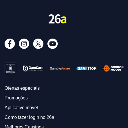
Ofertas especiais
Promoções
Aplicativo móvel
Como fazer login no 26a
Melhores Cassinos