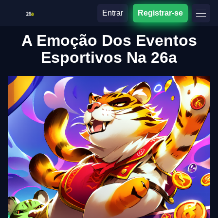
Entrar
Registrar-se
A Emoção Dos Eventos
Esportivos Na 26a