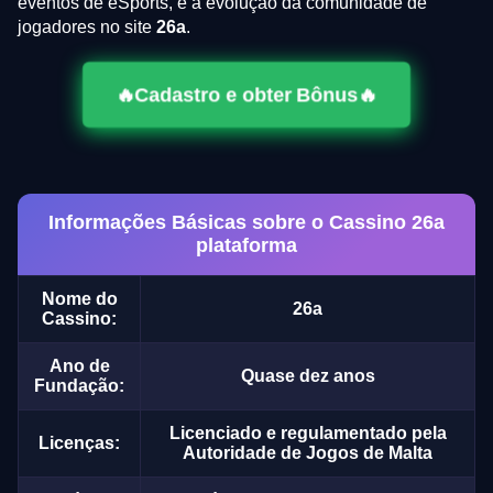
eventos de eSports, e a evolução da comunidade de
jogadores no site
26a
.
🔥Cadastro e obter Bônus🔥
Informações Básicas sobre o Cassino 26a
plataforma
Nome do
26a
Cassino:
Ano de
Quase dez anos
Fundação:
Licenciado e regulamentado pela
Licenças:
Autoridade de Jogos de Malta