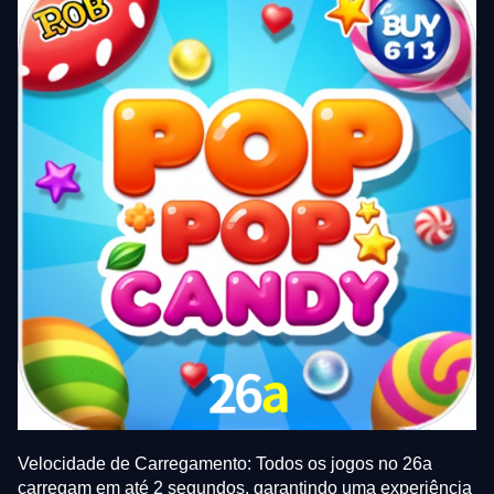
Velocidade de Carregamento: Todos os jogos no 26a
carregam em até 2 segundos, garantindo uma experiência