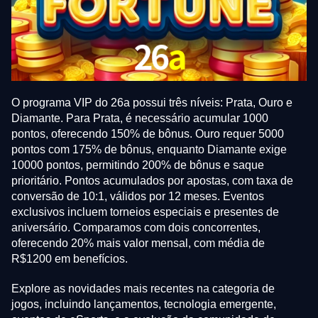
O programa VIP do 26a possui três níveis: Prata, Ouro e
Diamante. Para Prata, é necessário acumular 1000
pontos, oferecendo 150% de bônus. Ouro requer 5000
pontos com 175% de bônus, enquanto Diamante exige
10000 pontos, permitindo 200% de bônus e saque
prioritário. Pontos acumulados por apostas, com taxa de
conversão de 10:1, válidos por 12 meses. Eventos
exclusivos incluem torneios especiais e presentes de
aniversário. Comparamos com dois concorrentes,
oferecendo 20% mais valor mensal, com média de
R$1200 em benefícios.
Explore as novidades mais recentes na categoria de
jogos, incluindo lançamentos, tecnologia emergente,