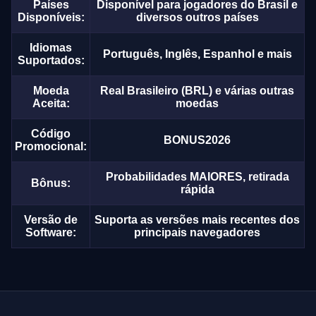
Países
Disponível para jogadores do Brasil e
Disponíveis:
diversos outros países
Idiomas
Português, Inglês, Espanhol e mais
Suportados:
Moeda
Real Brasileiro (BRL) e várias outras
Aceita:
moedas
Código
BONUS2026
Promocional:
Probabilidades MAIORES, retirada
Bônus:
rápida
Versão de
Suporta as versões mais recentes dos
Software:
principais navegadores