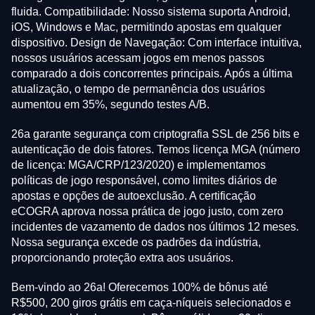
fluida. Compatibilidade: Nosso sistema suporta Android,
iOS, Windows e Mac, permitindo apostas em qualquer
dispositivo. Design de Navegação: Com interface intuitiva,
nossos usuários acessam jogos em menos passos
comparado a dois concorrentes principais. Após a última
atualização, o tempo de permanência dos usuários
aumentou em 35%, segundo testes A/B.
26a garante segurança com criptografia SSL de 256 bits e
autenticação de dois fatores. Temos licença MGA (número
de licença: MGA/CRP/123/2020) e implementamos
políticas de jogo responsável, como limites diários de
apostas e opções de autoexclusão. A certificação
eCOGRA aprova nossa prática de jogo justo, com zero
incidentes de vazamento de dados nos últimos 12 meses.
Nossa segurança excede os padrões da indústria,
proporcionando proteção extra aos usuários.
Bem-vindo ao 26a! Oferecemos 100% de bônus até
R$500, 200 giros grátis em caça-níqueis selecionados e