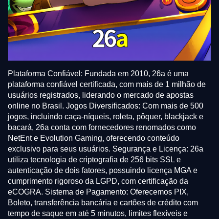
Plataforma Confiável: Fundada em 2010, 26a é uma
plataforma confiável certificada, com mais de 1 milhão de
usuários registrados, liderando o mercado de apostas
online no Brasil. Jogos Diversificados: Com mais de 500
jogos, incluindo caça-níqueis, roleta, pôquer, blackjack e
bacará, 26a conta com fornecedores renomados como
NetEnt e Evolution Gaming, oferecendo conteúdo
exclusivo para seus usuários. Segurança e Licença: 26a
utiliza tecnologia de criptografia de 256 bits SSL e
autenticação de dois fatores, possuindo licença MGA e
cumprimento rigoroso da LGPD, com certificação da
eCOGRA. Sistema de Pagamento: Oferecemos PIX,
Boleto, transferência bancária e cartões de crédito com
tempo de saque em até 5 minutos, limites flexíveis e