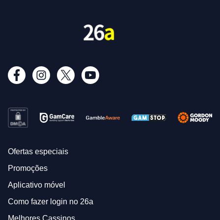
Ofertas especiais
Promoções
Aplicativo móvel
Como fazer login no 26a
Melhores Cassinos