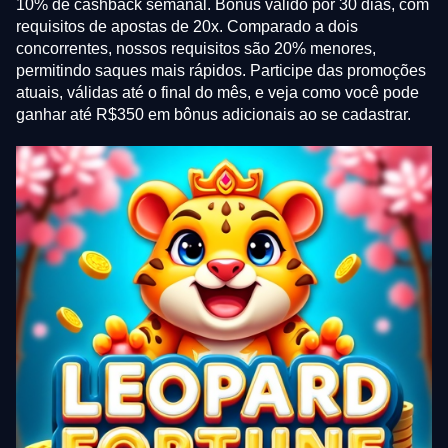
10% de cashback semanal. Bônus válido por 30 dias, com
requisitos de apostas de 20x. Comparado a dois
concorrentes, nossos requisitos são 20% menores,
permitindo saques mais rápidos. Participe das promoções
atuais, válidas até o final do mês, e veja como você pode
ganhar até R$350 em bônus adicionais ao se cadastrar.